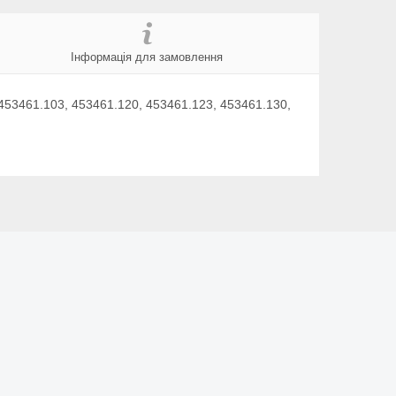
Інформація для замовлення
453461.103, 453461.120, 453461.123, 453461.130,