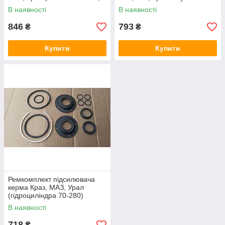
пр-во Білорусія)
(пр-во Оригінал)
В наявності
В наявності
846
793
₴
₴
Купити
Купити
Ремкомплект підсилювача
керма Краз, МАЗ, Урал
(гідроциліндра 70-280)
В наявності
718
₴