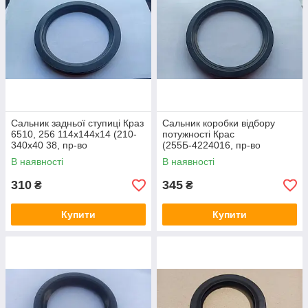
Сальник задньої ступиці Краз
Сальник коробки відбору
6510, 256 114х144x14 (210-
потужності Крас
340x40 38, пр-во
(255Б-4224016, пр-во
Курськрезинотехніка)
Курскрізинотехніка)
В наявності
В наявності
310
345
₴
₴
Купити
Купити