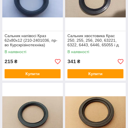
Сальник напівосі Краз
Сальник хвостовика Крас
62х80х12 (210-2401036, пр-
250, 255, 256, 260, 63221,
во Курскрізінотехніка)
6322, 6443, 6446, 65055 і д.
74х102х12х14 (200-2402052-
В наявності
В наявності
Б2)
215
341
₴
₴
Купити
Купити