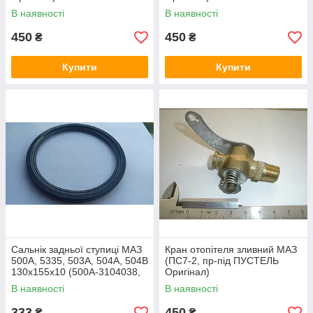
В наявності
В наявності
450
450
₴
₴
Купити
Купити
Сальнік задньої ступиці МАЗ
Кран отопітеля зливний МАЗ
500А, 5335, 503А, 504А, 504В
(ПС7-2, пр-під ПУСТЕЛЬ
130х155х10 (500А-3104038,
Оригінал)
пр-во Беларусінотехніка)
В наявності
В наявності
333
450
₴
₴