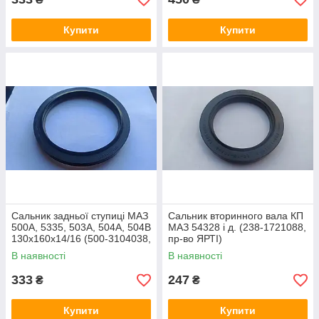
Купити
Купити
Сальник задньої ступиці МАЗ
Сальник вторинного вала КП
500А, 5335, 503А, 504А, 504В
МАЗ 54328 і д. (238-1721088,
130х160х14/16 (500-3104038,
пр-во ЯРТІ)
пр-во Курскрезинотехніка)
В наявності
В наявності
333
247
₴
₴
Купити
Купити