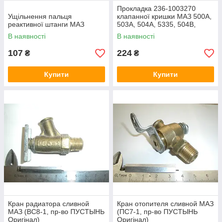
Прокладка 236-1003270
Ущільнення пальця
клапанної кришки МАЗ 500А,
реактивної штанги МАЗ
503А, 504А, 5335, 504В,
5429, 5433, 5549
В наявності
В наявності
107
224
₴
₴
Купити
Купити
Кран радиатора сливной
Кран отопителя сливной МАЗ
МАЗ (ВС8-1, пр-во ПУСТЫНЬ
(ПС7-1, пр-во ПУСТЫНЬ
Оригінал)
Оригінал)