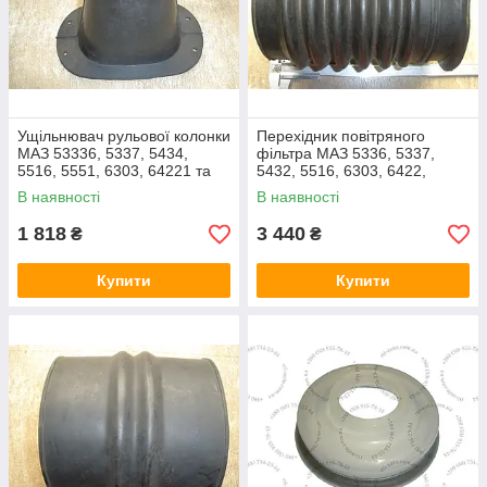
Ущільнювач рульової колонки
Перехідник повітряного
МАЗ 53336, 5337, 5434,
фільтра МАЗ 5336, 5337,
5516, 5551, 6303, 64221 та
5432, 5516, 6303, 6422,
ін(64221-3444257, пр-во
64229 та ін(6422-1109146,
В наявності
В наявності
Білорусь)
пр-во Білорусь)
1 818
3 440
₴
₴
Купити
Купити