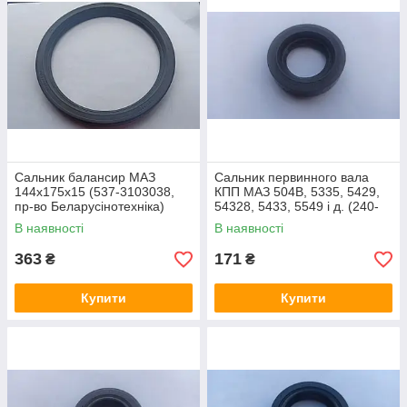
Сальник балансир МАЗ
Сальник первинного вала
144х175х15 (537-3103038,
КПП МАЗ 504В, 5335, 5429,
пр-во Беларусінотехніка)
54328, 5433, 5549 і д. (240-
1307090, 25х42х10)
В наявності
В наявності
363
171
₴
₴
Купити
Купити