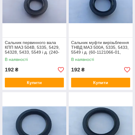
Сальник первинного вала
Сальник муфти вирізьблення
КПП МАЗ 504В, 5335, 5429,
ТНВД МАЗ 500А, 5335, 5433,
54328, 5433, 5549 і д. (240-
5549 і д. (60-1121066-01,
1307090, 25х42х10)
32х47)
В наявності
В наявності
192
192
₴
₴
Купити
Купити