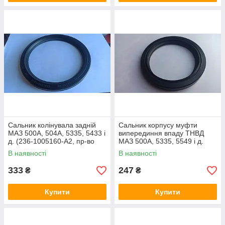
Сальник колінувала задній
Сальник корпусу муфти
МАЗ 500А, 504А, 5335, 5433 і
виперединня впаду ТНВД
д. (236-1005160-А2, пр-во
МАЗ 500А, 5335, 5549 і д.
Курскрізинотехніка)
(236-1121090, 75 х94х10)
В наявності
В наявності
333
247
₴
₴
Купити
Купити