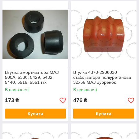
Втулка амортизатора МАЗ
Втулка 4370-2906030
500А, 5336, 5429, 5432,
стабілізатора поліуретанова
5440, 5516, 5551 і їх
32х56 МАЗ Зубренок
модифікації (500А-2905410,
В наявності
В наявності
вир-во БРТ)
173
476
₴
₴
Купити
Купити