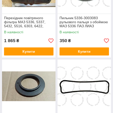
Перехідник повітряного
Пильник 5336-3003083
фільтра МАЗ 5336, 5337,
рульового пальця з обоймою
5432, 5516, 6303, 6422,
МАЗ 5336 ПАЗ ЛИАЗ
64229..(6422-1109144-01,
поліуретан
В наявності
В наявності
вир-во Білорусь)
1 865
350
₴
₴
Купити
Купити