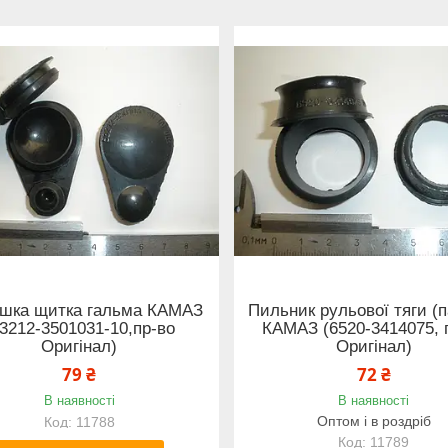
ушка щитка гальма КАМАЗ
Пильник рульової тяги (
53212-3501031-10,пр-во
КАМАЗ (6520-3414075, 
Оригінал)
Оригінал)
79 ₴
72 ₴
В наявності
В наявності
Оптом і в роздріб
11788
11789