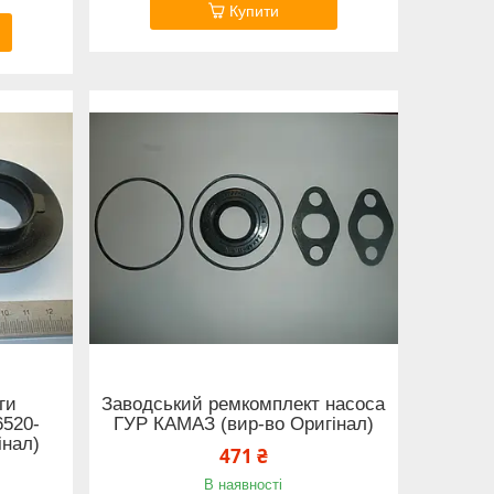
Купити
ги
Заводський ремкомплект насоса
6520-
ГУР КАМАЗ (вир-во Оригінал)
інал)
471 ₴
В наявності