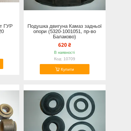
т ГУР
Подушка двигуна Камаз задньої
20
опори (5320-1001051, пр-во
Балаково)
620 ₴
В наявності
10709
Купити