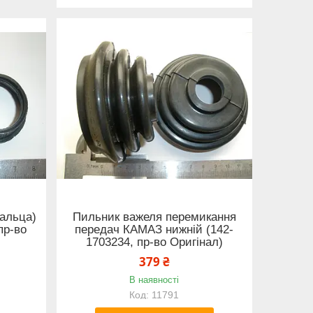
пальца)
Пильник важеля перемикання
пр-во
передач КАМАЗ нижній (142-
1703234, пр-во Оригінал)
379 ₴
В наявності
11791