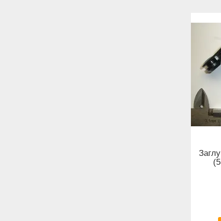
Загл
(