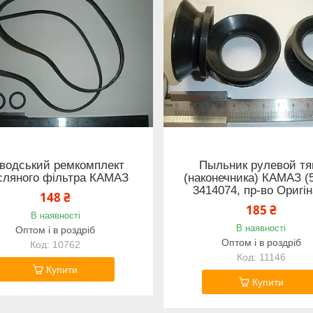
водський ремкомплект
Пыльник рулевой тя
сляного фільтра КАМАЗ
(наконечника) КАМАЗ (
3414074, пр-во Оригін
148 ₴
185 ₴
В наявності
В наявності
Оптом і в роздріб
Оптом і в роздріб
10762
11146
Купити
Купити