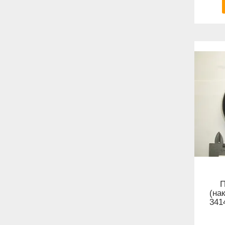
П
(на
341