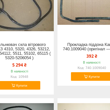
льнювач скла вітрового
Прокладка піддона Ка
 4310, 5320, 4326, 53212,
740.1009040 (оригінал 
54112, 5511, 55102, 65115 (
392 ₴
5320-5206054 )
В наявності
5 294 ₴
740.1009040
В наявності
10948
Купити
Купити