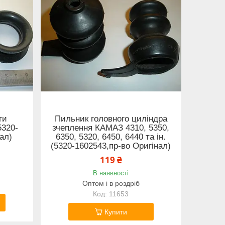
ги
Пильник головного циліндра
5320-
зчеплення КАМАЗ 4310, 5350,
ал)
6350, 5320, 6450, 6440 та ін.
(5320-1602543,пр-во Оригінал)
119 ₴
В наявності
Оптом і в роздріб
11653
Купити