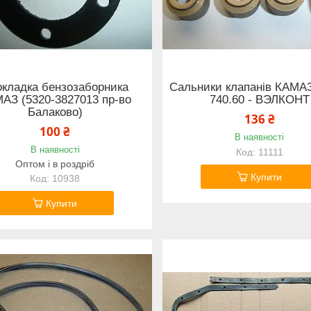
кладка бензозаборника
Сальники клапанів КАМА
АЗ (5320-3827013 пр-во
740.60 - ВЭЛКОНТ
Балаково)
136 ₴
100 ₴
В наявності
В наявності
11111
Оптом і в роздріб
Купити
10938
Купити