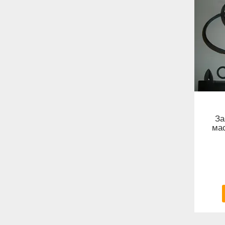
За
ма