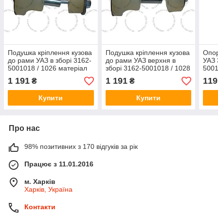
Подушка кріплення кузова
Подушка кріплення кузова
Опор
до рами УАЗ в зборі 3162-
до рами УАЗ верхня в
УАЗ 
5001018 / 1026 матеріал
зборі 3162-5001018 / 1028
5001
поліуретан
матеріал поліуретан
1 191
1 191
119
₴
₴
Купити
Купити
Про нас
98% позитивних з 170 відгуків за рік
Працює з 11.01.2016
м. Харків
Харків, Україна
Контакти