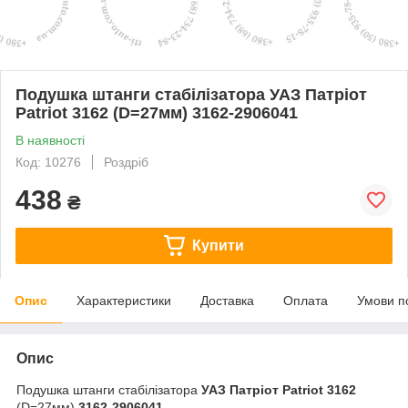
Подушка штанги стабілізатора УАЗ Патріот
Patriot 3162 (D=27мм) 3162-2906041
В наявності
Код: 10276
Роздріб
438
₴
Купити
Опис
Характеристики
Доставка
Оплата
Умови п
Опис
Подушка штанги стабілізатора
УАЗ Патріот Patriot 3162
(D=27мм)
3162-2906041