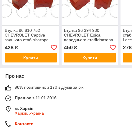
Втулка 96 810 752
Втулка 96 394 930
Втул
CHEVROLET Captiva
CHEVROLET Epica
стаб
заднього стабілізатора
переднього стабілізатора
Lace
964
428
450
278
₴
₴
Купити
Купити
Про нас
98% позитивних з 170 відгуків за рік
Працює з 11.01.2016
м. Харків
Харків, Україна
Контакти