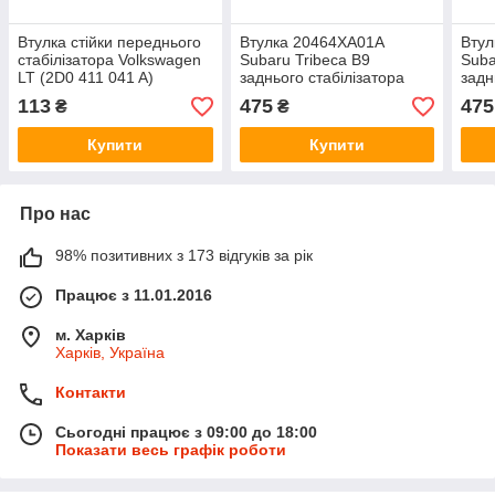
Втулка стійки переднього
Втулка 20464XA01A
Вту
стабілізатора Volkswagen
Subaru Tribeca B9
Sub
LT (2D0 411 041 A)
заднього стабілізатора
задн
113
475
475
₴
₴
Купити
Купити
Про нас
98% позитивних з 173 відгуків за рік
Працює з 11.01.2016
м. Харків
Харків, Україна
Контакти
Сьогодні працює з 09:00 до 18:00
Показати весь графік роботи