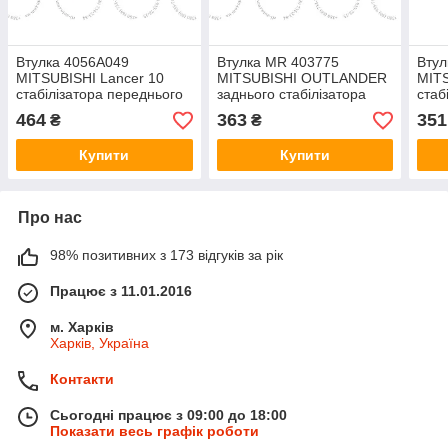
Втулка 4056A049
Втулка MR 403775
Втул
MITSUBISHI Lancer 10
MITSUBISHI OUTLANDER
MITS
стабілізатора переднього
заднього стабілізатора
стаб
464
363
351
₴
₴
Купити
Купити
Про нас
98% позитивних з 173 відгуків за рік
Працює з 11.01.2016
м. Харків
Харків, Україна
Контакти
Сьогодні працює з 09:00 до 18:00
Показати весь графік роботи