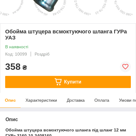
Обойма штуцера всмоктуючого шланга ГУРа
УАЗ
В наявності
Код: 10099
Роздріб
358
₴
Купити
Опис
Характеристики
Доставка
Оплата
Умови п
Опис
Обойма штуцера всмоктуючого шланга під шланг 12 мм
ГУРа 3160-10-3408160