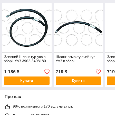
Зливний Шланг гур уаз в
Шланг всмоктуючий гур
Злив
зборі, УАЗ 3962-3408180
УАЗ в зборі
збор
1 186
719
719
₴
₴
Купити
Купити
Про нас
98% позитивних з 170 відгуків за рік