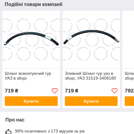
Подібні товари компанії
Шланг всмоктуючий гур
Зливний Шланг гур уаз в
Шлан
УАЗ в зборі
зборі, УАЗ 31519-3408180
збор
719
719
792
₴
₴
Купити
Купити
Про нас
98% позитивних з 173 відгуків за рік