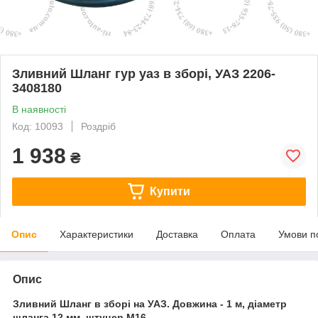
Зливний Шланг гур уаз в зборі, УАЗ 2206-
3408180
В наявності
Код: 10093
Роздріб
1 938
₴
Купити
Опис
Характеристики
Доставка
Оплата
Умови п
Опис
Зливний Шланг в зборі на УАЗ. Довжина - 1 м, діаметр
шланга 12 мм, штуцер М16.