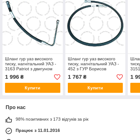
Шланг гур уаз високого
Шланг гур уаз високого
Шлан
тиску, нагнітальний УАЗ -
тиску, нагнітальний УАЗ -
тиск
3163 Patriot з двигуном
452 з ГУР Борисов
3151
ЗМЗ-409 ЄВРО-4
1 996
1 767
1 9
₴
₴
Купити
Купити
Про нас
98% позитивних з 173 відгуків за рік
Працює з 11.01.2016