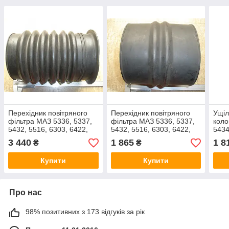
Перехідник повітряного
Перехідник повітряного
Ущіл
фільтра МАЗ 5336, 5337,
фільтра МАЗ 5336, 5337,
коло
5432, 5516, 6303, 6422,
5432, 5516, 6303, 6422,
5434
64229 та ін(6422-1109146,
64229..(6422-1109144-01,
6422
3 440
1 865
1 8
₴
₴
пр-во Білорусь)
вир-во Білорусь)
3444
Купити
Купити
Про нас
98% позитивних з 173 відгуків за рік