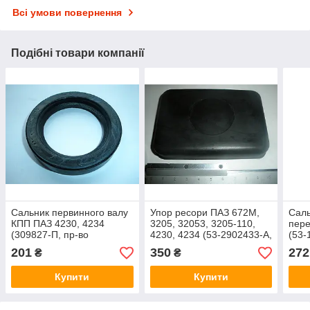
Всі умови повернення
Подібні товари компанії
Сальник первинного валу
Упор ресори ПАЗ 672М,
Саль
КПП ПАЗ 4230, 4234
3205, 32053, 3205-110,
пере
(309827-П, пр-во
4230, 4234 (53-2902433-А,
(53-
Оригінал)
пр-під СЗРТ)
Ориг
201
350
272
₴
₴
Купити
Купити