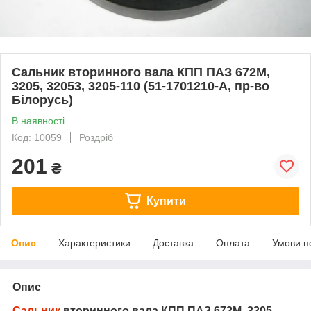
Сальник вторинного вала КПП ПАЗ 672М,
3205, 32053, 3205-110 (51-1701210-А, пр-во
Білорусь)
В наявності
Код: 10059
Роздріб
201
₴
Купити
Опис
Характеристики
Доставка
Оплата
Умови п
Опис
Сальник
вторинного вала КПП ПАЗ 672М, 3205,