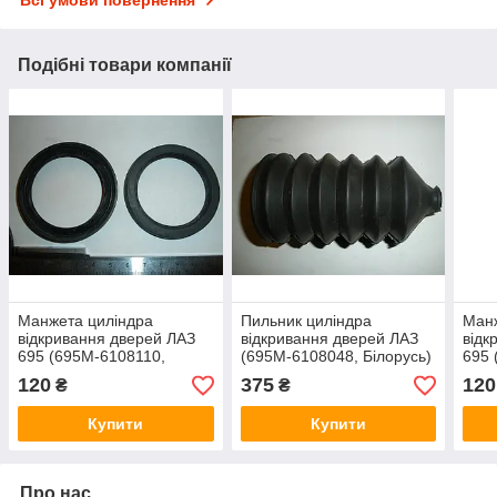
Подібні товари компанії
Манжета циліндра
Пильник циліндра
Манж
відкривання дверей ЛАЗ
відкривання дверей ЛАЗ
відк
695 (695М-6108110,
(695М-6108048, Білорусь)
695 
Білорусь)
Біло
120
375
120
₴
₴
Купити
Купити
Про нас