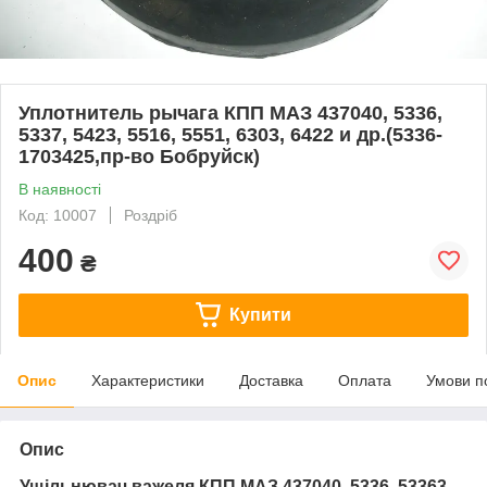
Уплотнитель рычага КПП МАЗ 437040, 5336,
5337, 5423, 5516, 5551, 6303, 6422 и др.(5336-
1703425,пр-во Бобруйск)
В наявності
Код: 10007
Роздріб
400
₴
Купити
Опис
Характеристики
Доставка
Оплата
Умови п
Опис
Ущільнювач важеля КПП МАЗ 437040, 5336, 53363,