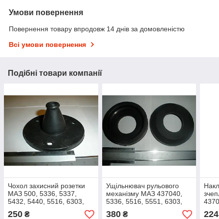
Умови повернення
Повернення товару впродовж 14 днів за домовленістю
Всі умови повернення
Подібні товари компанії
Чохол захисний розетки
Ущільнювач рульового
Накл
МАЗ 500, 5336, 5337,
механізму МАЗ 437040,
зчеп
5432, 5440, 5516, 6303,
5336, 5516, 5551, 6303,
4370
6422 і їх мод.
6422 та ін. (64221-
5516
250
380
224
₴
₴
(500А-3724152,пр-під
3401066, пр-під
1602