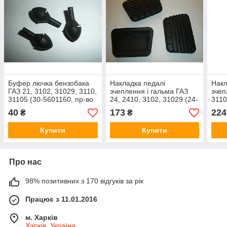
Буфер лючка бензобака
Накладка педалі
Накл
ГАЗ 21, 3102, 31029, 3110,
зчеплення і гальма ГАЗ
зчеп
31105 (30-5601160, пр-во
24, 2410, 3102, 31029 (24-
3110
ЯРТИ)
3504048, вир-во
во Б
40
173
224
₴
₴
Балаково)
Купити
Купити
Про нас
98% позитивних з 170 відгуків за рік
Працює з 11.01.2016
м. Харків
Харків, Україна