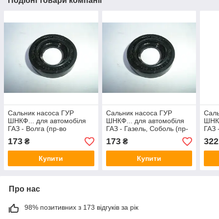
Подібні товари компанії
Сальник насоса ГУР
Сальник насоса ГУР
Саль
ШНКФ... для автомобіля
ШНКФ... для автомобіля
ШНКФ
ГАЗ - Волга (пр-во
ГАЗ - Газель, Соболь (пр-
ГАЗ 
Оригінал)
во Оригінал)
во О
173
173
322
₴
₴
Купити
Купити
Про нас
98% позитивних з 173 відгуків за рік