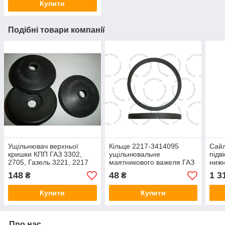
Купити
Подібні товари компанії
Ущільнювач верхньої
Кільце 2217-3414095
Сайл
кришки КПП ГАЗ 3302,
ущільнювальне
підв
2705, Газель 3221, 2217
маятникового важеля ГАЗ
нижн
Соболь (24-1702128 пр-во
2217 Соболь
148
48
1 3
₴
₴
ЯРТИ - Оригінал)
Купити
Купити
Про нас