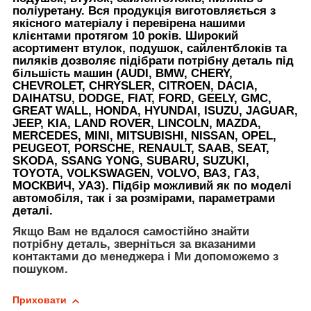
поліуретану. Вся продукція виготовляється з
якісного матеріалу і перевірена нашими
клієнтами протягом 10 років. Широкий
асортимент
втулок,
подушок,
сайлентблоків та
пиляків дозволяє підібрати потрібну деталь
під
більшість машин (AUDI, BMW, CHERY,
CHEVROLET, CHRYSLER, CITROEN, DACIA,
DAIHATSU, DODGE, FIAT, FORD, GEELY, GMC,
GREAT WALL, HONDA, HYUNDAI, ISUZU, JAGUAR,
JEEP, KIA, LAND ROVER, LINCOLN, MAZDA,
MERCEDES, MINI, MITSUBISHI, NISSAN, OPEL,
PEUGEOT, PORSCHE, RENAULT, SAAB, SEAT,
SKODA, SSANG YONG, SUBARU, SUZUKI,
TOYOTA, VOLKSWAGEN, VOLVO, ВАЗ, ГАЗ,
МОСКВИЧ, УАЗ). Підбір можливий як по моделі
автомобіля, так і за розмірами, параметрами
деталі.
Якщо Вам не вдалося самостійно знайти
потрібну деталь, зверніться за вказаними
контактами до менеджера і Ми допоможемо з
пошуком.
Приховати