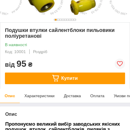
Подушки втулки сайлентблоки пильовики
поліуретанові
В наявності
Код: 10001
Роздріб
95
від
₴
Купити
Опис
Характеристики
Доставка
Оплата
Умови п
Опис
Пропонуємо великий вибір заводських якісних
подушок, втулок, сайлентблоків, пиляків з