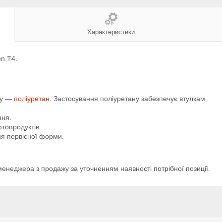
Характеристики
n T4.
лу —
поліуретан
. Застосування поліуретану забезпечує втулкам
ння.
фтопродуктів.
ня первісної форми.
менеджера з продажу за уточненням наявності потрібної позиції.