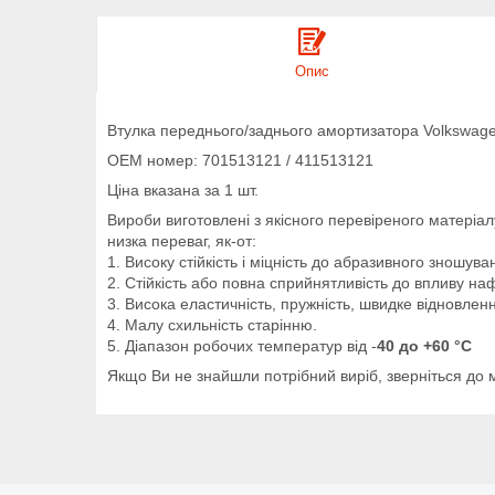
Опис
Втулка переднього/заднього амортизатора Volkswage
OEM номер: 701513121 / 411513121
Ціна вказана за 1 шт.
Вироби виготовлені з якісного перевіреного матеріа
низка переваг, як-от:
1. Високу стійкість і міцність до абразивного зношува
2. Стійкість або повна сприйнятливість до впливу на
3. Висока еластичність, пружність, швидке відновлен
4. Малу схильність старінню.
5. Діапазон робочих температур від -
40 до +60 °C
Якщо Ви не знайшли потрібний виріб, зверніться до 