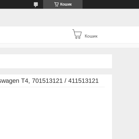
Кошик
Кошик
swagen T4, 701513121 / 411513121