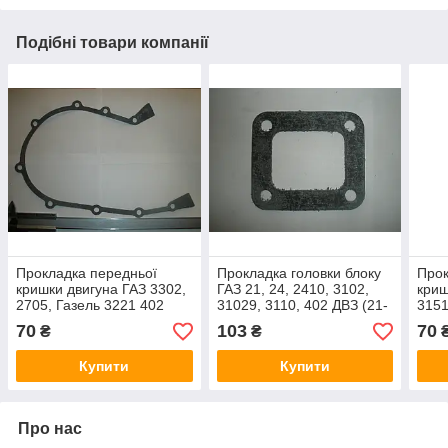
Подібні товари компанії
Прокладка передньої
Прокладка головки блоку
Прок
кришки двигуна ГАЗ 3302,
ГАЗ 21, 24, 2410, 3102,
криш
2705, Газель 3221 402
31029, 3110, 402 ДВЗ (21-
3151
ДВС (24-1002064 пр-во
1003084, пр-во Оригінал)
3962
70
103
70
₴
₴
Оригінал)
Ориг
Купити
Купити
Про нас