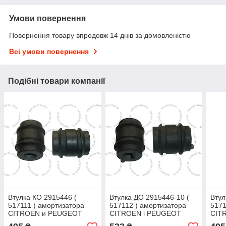
Умови повернення
Повернення товару впродовж 14 днів за домовленістю
Всі умови повернення
Подібні товари компанії
Втулка КО 2915446 (
Втулка ДО 2915446-10 (
Втул
517111 ) амортизатора
517112 ) амортизатора
5171
CITROEN и PEUGEOT
CITROEN і PEUGEOT
CIT
задней подвески
задньої підвіски
задн