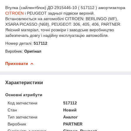
Втулка (сайлентблок) ДО 2915446-10 ( 517112 ) амортизатора
CITROEN
і PEUGEOT задньої підвіски верхній.
Встановлюється на автомобілі CITROEN: BERLINGO (MF),
XSARA PICASSO (N68), PEUGEOT: 306, 405, 406, PARTNER.
Якісний матеріал, точні розміри і заводське виробництво
забезпечать довгу і надійну експлуатацію автомобіля.
Номер деталі:
517112
Виробник:
Оригінал
Приховати
Характеристики
Основні атрибути
Код запчастини
517112
Стан
Новий
Тип запчастини
Аналог
Виробник
PARTNER
Сумісність з маркою
Citroen, Peugeot