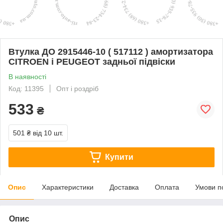
Втулка ДО 2915446-10 ( 517112 ) амортизатора
CITROEN і PEUGEOT задньої підвіски
В наявності
Код: 11395
Опт і роздріб
533
₴
501 ₴
від 10 шт.
Купити
Опис
Характеристики
Доставка
Оплата
Умови п
Опис