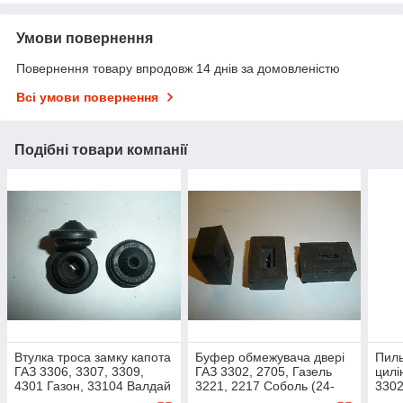
Умови повернення
Повернення товару впродовж 14 днів за домовленістю
Всі умови повернення
Подібні товари компанії
Втулка троса замку капота
Буфер обмежувача двері
Пиль
ГАЗ 3306, 3307, 3309,
ГАЗ 3302, 2705, Газель
цилі
4301 Газон, 33104 Валдай
3221, 2217 Соболь (24-
3302
(24-8406224-01, пр-під
6106086, пр-під ЯРТИ)
2217