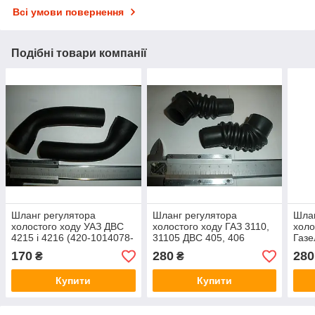
Всі умови повернення
Подібні товари компанії
Шланг регулятора
Шланг регулятора
Шлан
холостого ходу УАЗ ДВС
холостого ходу ГАЗ 3110,
холо
4215 і 4216 (420-1014078-
31105 ДВС 405, 406
Газе
20, РХХ, заводський -
(4062-1147102-10, РХХ,
406 
170
280
280
₴
₴
Оригінал)
заводський - Оригінал)
РХХ,
Ориг
Купити
Купити