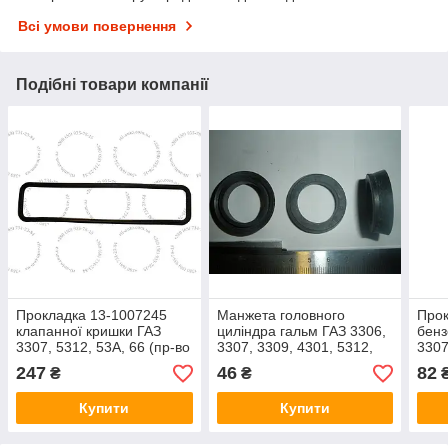
Всі умови повернення
Подібні товари компанії
Прокладка 13-1007245
Манжета головного
Про
клапанної кришки ГАЗ
циліндра гальм ГАЗ 3306,
бенз
3307, 5312, 53А, 66 (пр-во
3307, 3309, 4301, 5312,
3307
СЗРТ)
52,53,66(12-3501051,
5312
247
46
82
₴
₴
Д=32 мм, пр-під СЗРТ)
(12-
Купити
Купити