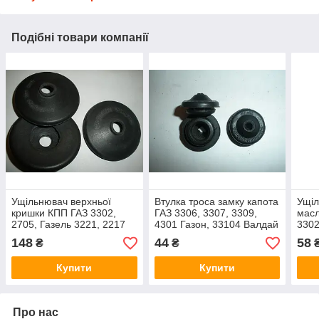
Подібні товари компанії
Ущільнювач верхньої
Втулка троса замку капота
Ущіл
кришки КПП ГАЗ 3302,
ГАЗ 3306, 3307, 3309,
масл
2705, Газель 3221, 2217
4301 Газон, 33104 Валдай
3302
Соболь (24-1702128 пр-во
(24-8406224-01, пр-під
Собо
148
44
58
₴
₴
ЯРТИ - Оригінал)
ЯРТИ)
під 
Купити
Купити
Про нас