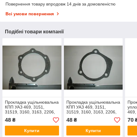
Повернення товару впродовж 14 днів за домовленістю
Всі умови повернення
Подібні товари компанії
Прокладка ущільнювальна
Прокладка ущільнювальна
Про
КПП УАЗ 469, 3151,
КПП УАЗ 469, 3151,
упло
31519, 3160, 3163, 2206,
31519, 3160, 3163, 2206,
469,
3303 (452-1802081 пр-во
3303 (452-1802119 пр-во
3741
48
48
70
₴
₴
ВАТ - Оригінал)
ВАТ - Оригінал)
во В
Купити
Купити