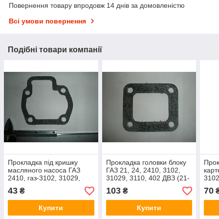
Повернення товару впродовж 14 днів за домовленістю
Всі умови повернення
Подібні товари компанії
Прокладка під кришку
Прокладка головки блоку
Прок
масляного насоса ГАЗ
ГАЗ 21, 24, 2410, 3102,
карт
2410, газ-3102, 31029,
31029, 3110, 402 ДВЗ (21-
3102
3110 (24-1011070-10 пр-
1003084, пр-во Оригінал)
ВАТИ
43
103
70
₴
₴
во ВАТ - Оригінал)
Купити
Купити