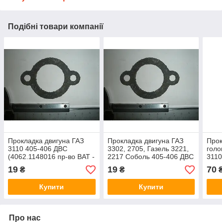
Подібні товари компанії
Прокладка двигуна ГАЗ
Прокладка двигуна ГАЗ
Прок
3110 405-406 ДВС
3302, 2705, Газель 3221,
голо
(4062.1148016 пр-во ВАТ -
2217 Соболь 405-406 ДВС
3110
Оригінал)
(4062.1148016 пр-во ВАТ -
(406
19
19
70
₴
₴
Оригінал)
Ориг
Купити
Купити
Про нас