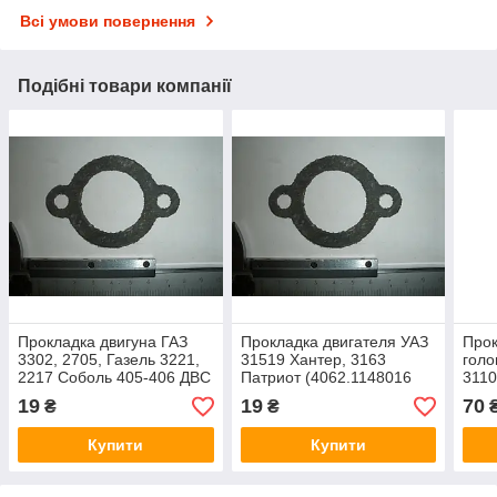
Всі умови повернення
Подібні товари компанії
Прокладка двигуна ГАЗ
Прокладка двигателя УАЗ
Прок
3302, 2705, Газель 3221,
31519 Хантер, 3163
голо
2217 Соболь 405-406 ДВС
Патриот (4062.1148016
3110
(4062.1148016 пр-во ВАТ -
пр-во ВАТИ - Оригінал)
(406
19
19
70
₴
₴
Оригінал)
Ориг
Купити
Купити