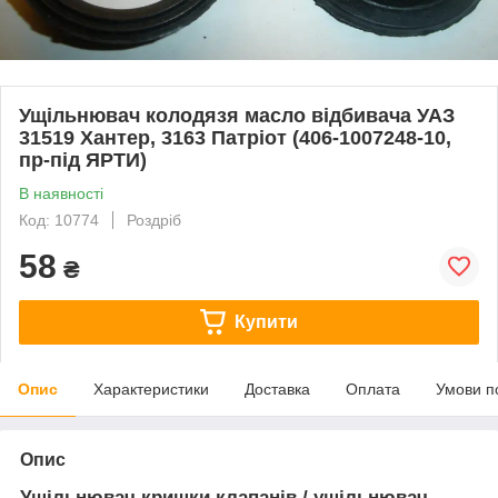
Ущільнювач колодязя масло відбивача УАЗ
31519 Хантер, 3163 Патріот (406-1007248-10,
пр-під ЯРТИ)
В наявності
Код: 10774
Роздріб
58
₴
Купити
Опис
Характеристики
Доставка
Оплата
Умови п
Опис
Ущільнювач кришки клапанів / ущільнювач