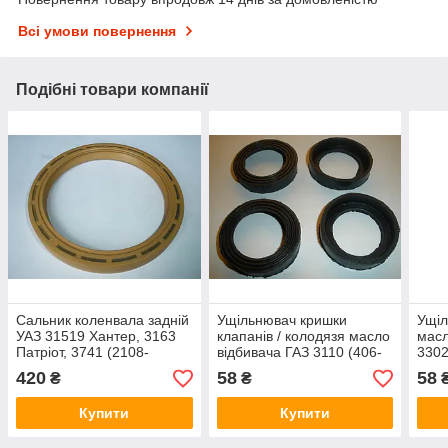
Всі умови повернення
Подібні товари компанії
Сальник коленвала задній
Ущільнювач кришки
Ущіл
УАЗ 31519 Хантер, 3163
клапанів / колодязя масло
масл
Патріот, 3741 (2108-
відбивача ГАЗ 3110 (406-
3302
1005160, пр-під
1007248, пр-під ЯРТИ,
Собо
420
58
58
₴
₴
ВЭЛКОНТ)
старого зразка)
під 
Купити
Купити