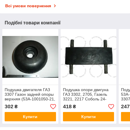
Всі умови повернення
Подібні товари компанії
Подушка двигателя ГАЗ
Подушка опори двигуна
Поду
3307 Газон задней опоры
ГАЗ 3302, 2705, Газель
53А-
верхняя (53А-1001050-21,
3221, 2217 Соболь 24-
3307
пр-во ЯРТИ)
1001050-Б ( задньої опори
Газо
302
418
247
₴
₴
КПП ) пр-во ЯРТИ
СЗРТ
Купити
Купити