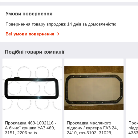
Умови повернення
Повернення товару впродовж 14 днів за домовленістю
Всі умови повернення
Подібні товари компанії
Прокладка 469-1002116 -
Прокладка масляного
Прок
А бічної кришки УАЗ 469,
піддону / картера ГАЗ 24,
підд
3151, 2206 та їх
2410, газ-3102, 31029,
4333
модифікацій
Газель ДВС 402 (пр-во
(пр-