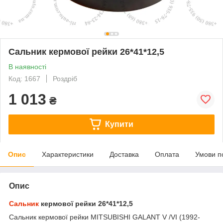
Сальник кермової рейки 26*41*12,5
В наявності
Код: 1667
Роздріб
1 013
₴
Купити
Опис
Характеристики
Доставка
Оплата
Умови п
Опис
Сальник
кермової рейки 26*41*12,5
Сальник кермової рейки MITSUBISHI GALANT V /VI (1992-