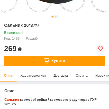
Сальник 26*37*7
В наявності
Код: 1456
Роздріб
269
₴
Купити
Опис
Характеристики
Доставка
Оплата
Умови п
Опис
Сальник
кермової рейки / кермового редуктора / ГУР
26*37*7