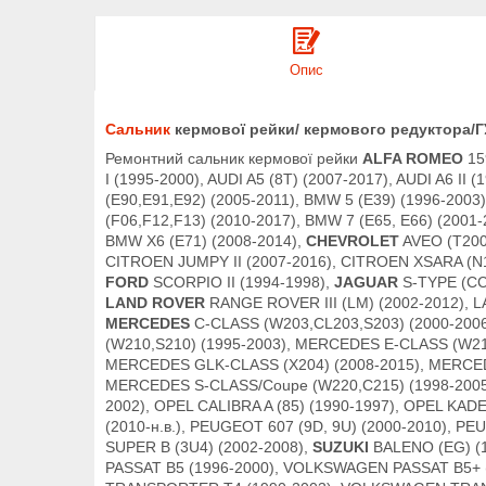
Опис
Сальник
кермової рейки/ кермового редуктора/ГУ
Ремонтний сальник кермової рейки
ALFA ROMEO
15
I (1995-2000), AUDI A5 (8T) (2007-2017), AUDI A6 II (
(E90,E91,E92) (2005-2011), BMW 5 (E39) (1996-2003
(F06,F12,F13) (2010-2017), BMW 7 (E65, E66) (2001
BMW X6 (E71) (2008-2014),
CHEVROLET
AVEO (T200
CITROEN JUMPY II (2007-2016), CITROEN XSARA (N1
FORD
SCORPIO II (1994-1998),
JAGUAR
S-TYPE (CCX
LAND ROVER
RANGE ROVER III (LM) (2002-2012), 
MERCEDES
C-CLASS (W203,CL203,S203) (2000-200
(W210,S210) (1995-2003), MERCEDES E-CLASS (W21
MERCEDES GLK-CLASS (X204) (2008-2015), MERCED
MERCEDES S-CLASS/Coupe (W220,C215) (1998-2005
2002), OPEL CALIBRA A (85) (1990-1997), OPEL KAD
(2010-н.в.), PEUGEOT 607 (9D, 9U) (2000-2010), 
SUPER B (3U4) (2002-2008),
SUZUKI
BALENO (EG) (1
PASSAT B5 (1996-2000), VOLKSWAGEN PASSAT B5+