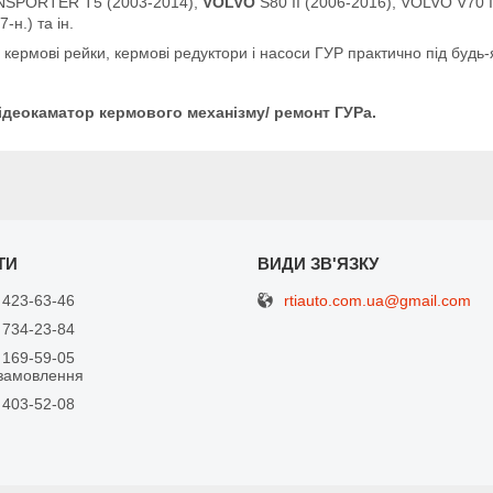
SPORTER T5 (2003-2014),
VOLVO
S80 II (2006-2016), VOLVO V70 I
н.) та ін.
кермові рейки, кермові редуктори і насоси ГУР практично під будь-
деокаматор кермового механізму/ ремонт ГУРа.
rtiauto.com.ua@gmail.com
 423-63-46
 734-23-84
 169-59-05
замовлення
 403-52-08
я