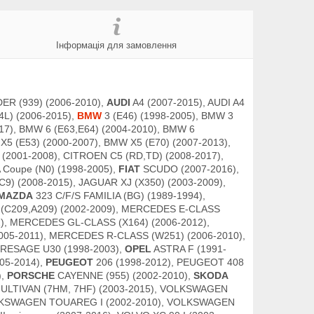
Інформація для замовлення
ER (939) (2006-2010),
AUDI
A4 (2007-2015), AUDI A4
(4L) (2006-2015),
BMW
3 (E46) (1998-2005), BMW 3
017), BMW 6 (E63,E64) (2004-2010), BMW 6
X5 (E53) (2000-2007), BMW X5 (E70) (2007-2013),
(2001-2008), CITROEN C5 (RD,TD) (2008-2017),
Coupe (N0) (1998-2005),
FIAT
SCUDO (2007-2016),
9) (2008-2015), JAGUAR XJ (X350) (2003-2009),
MAZDA
323 C/F/S FAMILIA (BG) (1989-1994),
(C209,A209) (2002-2009), MERCEDES E-CLASS
), MERCEDES GL-CLASS (X164) (2006-2012),
05-2011), MERCEDES R-CLASS (W251) (2006-2010),
RESAGE U30 (1998-2003),
OPEL
ASTRA F (1991-
005-2014),
PEUGEOT
206 (1998-2012), PEUGEOT 408
),
PORSCHE
CAYENNE (955) (2002-2010),
SKODA
ULTIVAN (7HM, 7HF) (2003-2015), VOLKSWAGEN
OLKSWAGEN TOUAREG I (2002-2010), VOLKSWAGEN