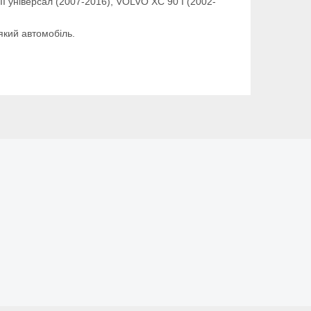
II універсал (2007-2016), VOLVO XC 90 I (2002-
який автомобіль.