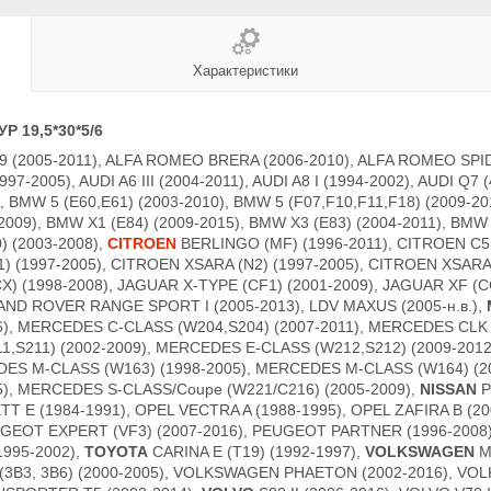
Характеристики
Р 19,5*30*5/6
9 (2005-2011), ALFA ROMEO BRERA (2006-2010), ALFA ROMEO SPID
1997-2005), AUDI A6 III (2004-2011), AUDI A8 I (1994-2002), AUDI Q7 
), BMW 5 (E60,E61) (2003-2010), BMW 5 (F07,F10,F11,F18) (2009-2
-2009), BMW X1 (E84) (2009-2015), BMW X3 (E83) (2004-2011), BMW 
) (2003-2008),
CITROEN
BERLINGO (MF) (1996-2011), CITROEN C5 
) (1997-2005), CITROEN XSARA (N2) (1997-2005), CITROEN XSARA 
) (1998-2008), JAGUAR X-TYPE (CF1) (2001-2009), JAGUAR XF (CC
LAND ROVER RANGE SPORT I (2005-2013), LDV MAXUS (2005-н.в.),
6), MERCEDES C-CLASS (W204,S204) (2007-2011), MERCEDES CLK 
1,S211) (2002-2009), MERCEDES E-CLASS (W212,S212) (2009-2012
ES M-CLASS (W163) (1998-2005), MERCEDES M-CLASS (W164) (20
), MERCEDES S-CLASS/Coupe (W221/C216) (2005-2009),
NISSAN
P
ETT E (1984-1991), OPEL VECTRA A (1988-1995), OPEL ZAFIRA B (2
PEUGEOT EXPERT (VF3) (2007-2016), PEUGEOT PARTNER (1996-2008
995-2002),
TOYOTA
CARINA E (T19) (1992-1997),
VOLKSWAGEN
M
 (3B3, 3B6) (2000-2005), VOLKSWAGEN PHAETON (2002-2016), V