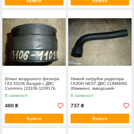
Купити
Купити
Шланг воздушного фильтра
Нижній патрубок радіатора
ГАЗ 33106 Валдай с ДВС
ГАЗОН NEXT ДВС CUMMINS
Cummins (33106-1109176,
(Камминз, заводський-
пр-во - Оригінал)
Оригінал)
В наявності
В наявності
480
737
₴
₴
Купити
Купити