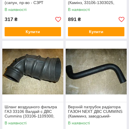
(сапун, пр-во - СЗРТ
(Камінз, 33106-1303025,
Оригінал)
заводський-Оригінал)
В наявності
В наявності
317
891
₴
₴
Купити
Купити
Шланг воздушного фильтра
Верхній патрубок радіатора
ГАЗ 33106 Валдай с ДВС
ГАЗОН NEXT ДВС CUMMINS
Cummins (33106-1109300,
(Камминз, заводський-
пр-во - Оригінал)
Оригінал)
В наявності
В наявності